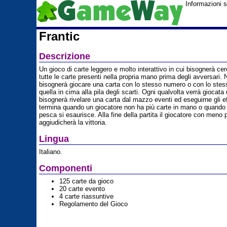
Informazioni s
Frantic
Descrizione
Un gioco di carte leggero e molto interattivo in cui bisognerà cerc
tutte le carte presenti nella propria mano prima degli avversari. N
bisognerà giocare una carta con lo stesso numero o con lo stess
quella in cima alla pila degli scarti. Ogni qualvolta verrà giocata
bisognerà rivelare una carta dal mazzo eventi ed eseguirne gli eff
termina quando un giocatore non ha più carte in mano o quando 
pesca si esaurisce. Alla fine della partita il giocatore con meno p
aggiudicherà la vittoria.
Lingua
Italiano.
Componenti
125 carte da gioco
20 carte evento
4 carte riassuntive
Regolamento del Gioco