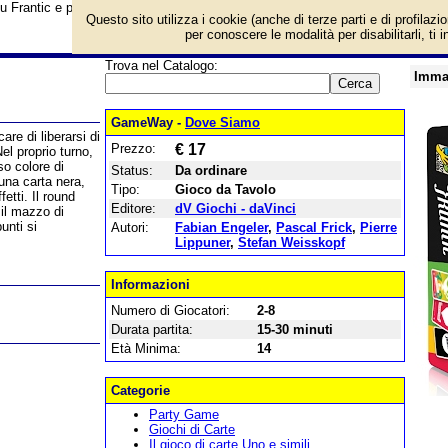
u Frantic e prezzo di vendita. Prodotto da dV Giochi - daVinci
Questo sito utilizza i cookie (anche di terze parti e di profilazi
per conoscere le modalità per disabilitarli, ti 
Trova nel Catalogo:
Imma
GameWay -
Dove Siamo
are di liberarsi di
Prezzo:
€ 17
el proprio turno,
o colore di
Status:
Da ordinare
 una carta nera,
Tipo:
Gioco da Tavolo
etti. Il round
Editore:
dV Giochi - daVinci
il mazzo di
unti si
Autori:
Fabian Engeler
,
Pascal Frick
,
Pierre
Lippuner
,
Stefan Weisskopf
Informazioni
Numero di Giocatori:
2-8
Durata partita:
15-30 minuti
Età Minima:
14
Categorie
Party Game
Giochi di Carte
Il gioco di carte Uno e simili