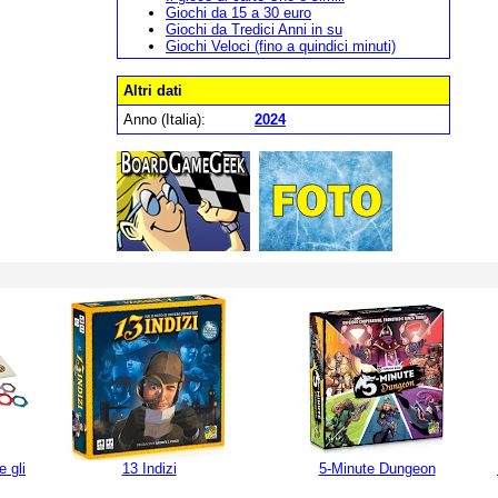
Giochi da 15 a 30 euro
Giochi da Tredici Anni in su
Giochi Veloci (fino a quindici minuti)
Altri dati
Anno (Italia):
2024
e gli
13 Indizi
5-Minute Dungeon