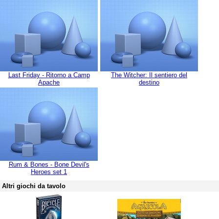
Last Friday - Ritorno a Camp
The Witcher: Il sentiero del
Apache
destino
Rum & Bones - Bone Devil's
Heroes set 1
Altri giochi da tavolo