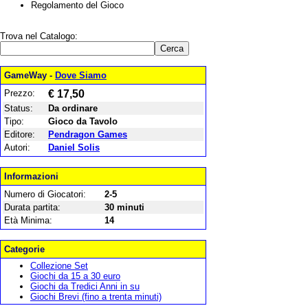
Regolamento del Gioco
Trova nel Catalogo:
GameWay -
Dove Siamo
Prezzo:
€ 17,50
Status:
Da ordinare
Tipo:
Gioco da Tavolo
Editore:
Pendragon Games
Autori:
Daniel Solis
Informazioni
Numero di Giocatori:
2-5
Durata partita:
30 minuti
Età Minima:
14
Categorie
Collezione Set
Giochi da 15 a 30 euro
Giochi da Tredici Anni in su
Giochi Brevi (fino a trenta minuti)