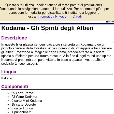
Informazioni su Kodama -
Questo sito utilizza i cookie (anche di terze parti e di profilazione).
Gli Spiriti degli Alberi e
Continuando la navigazione, accetti il loro utilizzo. Per saperne di più e per
prezzo di vendita.
conoscere le modalità per disabilitarli, ti invitiamo a leggere la
Prodotto da Pendragon Games
login/registrati
nostra
Informativa Privacy
Chiudi
guida
Kodama - Gli Spiriti degli Alberi
Descrizione
In questo filler rilassante, ogni giocatore interpreta un Kodama, cioè un
piccolo spiritello della foresta che ha il compito di proteggere e far crescere
gli alberi. Posiziona al meglio le carte Ramo, stando attento a lasciare
spazio sufficiente per una futura crescita. Alla fine di ogni round uno spirito
Kodama vi premierà con punti vittoria in base a quanto il vostro albero
soddisferà i suoi bisogni.
Lingua
Italiano.
Componenti
65 carte Ramo
23 Carte Kodama
9 carte Mini Kodama
15 carte Decreto
6 carte Tronco
1 punchboard