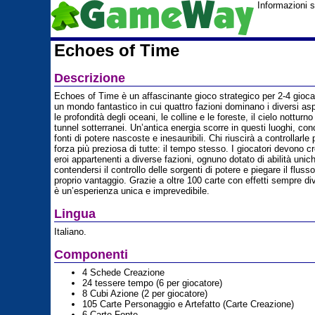
Informazioni 
Echoes of Time
Descrizione
Echoes of Time è un affascinante gioco strategico per 2-4 gioca
un mondo fantastico in cui quattro fazioni dominano i diversi aspe
le profondità degli oceani, le colline e le foreste, il cielo notturno
tunnel sotterranei. Un’antica energia scorre in questi luoghi, con
fonti di potere nascoste e inesauribili. Chi riuscirà a controllarle
forza più preziosa di tutte: il tempo stesso. I giocatori devono c
eroi appartenenti a diverse fazioni, ognuno dotato di abilità unic
contendersi il controllo delle sorgenti di potere e piegare il flus
proprio vantaggio. Grazie a oltre 100 carte con effetti sempre div
è un’esperienza unica e imprevedibile.
Lingua
Italiano.
Componenti
4 Schede Creazione
24 tessere tempo (6 per giocatore)
8 Cubi Azione (2 per giocatore)
105 Carte Personaggio e Artefatto (Carte Creazione)
6 Carte Fonte