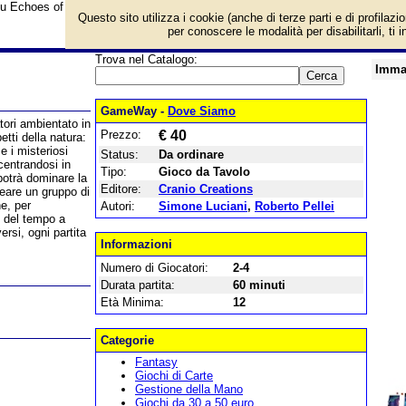
su Echoes of Time e prezzo di vendita. Prodotto da Cranio Creations
Questo sito utilizza i cookie (anche di terze parti e di profilazi
per conoscere le modalità per disabilitarli, ti 
Trova nel Catalogo:
Imma
GameWay -
Dove Siamo
tori ambientato in
Prezzo:
€ 40
tti della natura:
 e i misteriosi
Status:
Da ordinare
centrandosi in
Tipo:
Gioco da Tavolo
 potrà dominare la
Editore:
Cranio Creations
reare un gruppo di
he, per
Autori:
Simone Luciani
,
Roberto Pellei
so del tempo a
ersi, ogni partita
Informazioni
Numero di Giocatori:
2-4
Durata partita:
60 minuti
Età Minima:
12
Categorie
Fantasy
Giochi di Carte
Gestione della Mano
Giochi da 30 a 50 euro