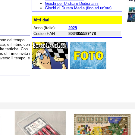
Giochi per Undici e Dodici anni
Giochi di Durata Media (fino ad un'ora)
Altri dati
Anno (Italia):
2025
Codice EAN:
8034055587478
ione del tempo
ate, e il ritmo con
elte tattiche. Con
es of Time invita i
averso il tempo, e