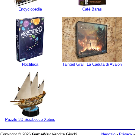
Encyclopedia
Café Baras
Noctiluca
Tainted Grail: La Caduta di Avalon
Puzzle 3D Sciabecco Xebec
Copyright © 2026
GameWay
Vendita Giochi
Negozio
-
Privacy
-