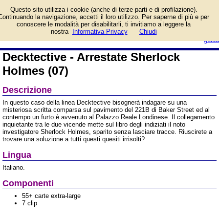
Informazioni su
Questo sito utilizza i cookie (anche di terze parti e di profilazione).
Decktective - Arrestate
Continuando la navigazione, accetti il loro utilizzo. Per saperne di più e per
Sherlock Holmes (07) e
conoscere le modalità per disabilitarli, ti invitiamo a leggere la
prezzo di vendita. Prodotto da dV
login/registrati
nostra
Informativa Privacy
Chiudi
Giochi - daVinci
guida
Decktective - Arrestate Sherlock
Holmes (07)
Descrizione
In questo caso della linea Decktective bisognerà indagare su una
misteriosa scritta comparsa sul pavimento del 221B di Baker Street ed al
contempo un furto è avvenuto al Palazzo Reale Londinese. Il collegamento
inquietante tra le due vicende mette sul libro degli indiziati il noto
investigatore Sherlock Holmes, sparito senza lasciare tracce. Riuscirete a
trovare una soluzione a tutti questi quesiti irrisolti?
Lingua
Italiano.
Componenti
55+ carte extra-large
7 clip