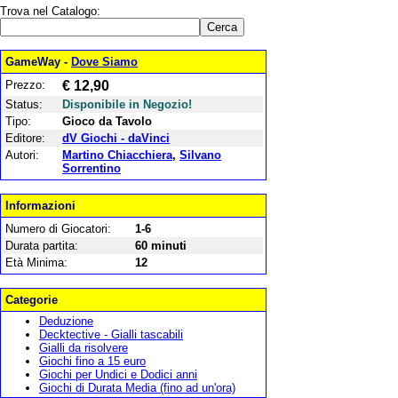
Trova nel Catalogo:
GameWay -
Dove Siamo
Prezzo:
€ 12,90
Status:
Disponibile in Negozio!
Tipo:
Gioco da Tavolo
Editore:
dV Giochi - daVinci
Autori:
Martino Chiacchiera
,
Silvano
Sorrentino
Informazioni
Numero di Giocatori:
1-6
Durata partita:
60 minuti
Età Minima:
12
Categorie
Deduzione
Decktective - Gialli tascabili
Gialli da risolvere
Giochi fino a 15 euro
Giochi per Undici e Dodici anni
Giochi di Durata Media (fino ad un'ora)