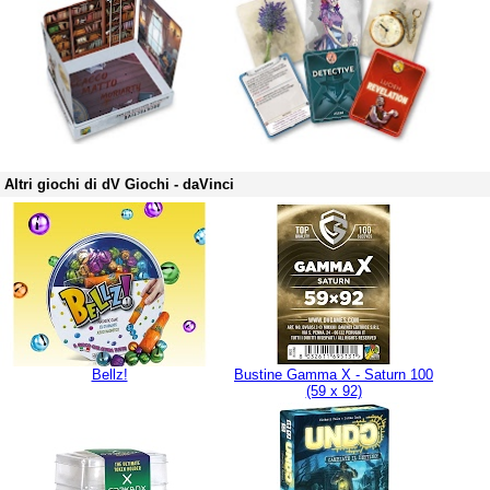
Altri giochi di dV Giochi - daVinci
Bellz!
Bustine Gamma X - Saturn 100
(59 x 92)