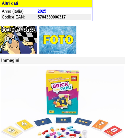
Altri dati
Anno (Italia):
2025
Codice EAN:
5704339006317
Immagini