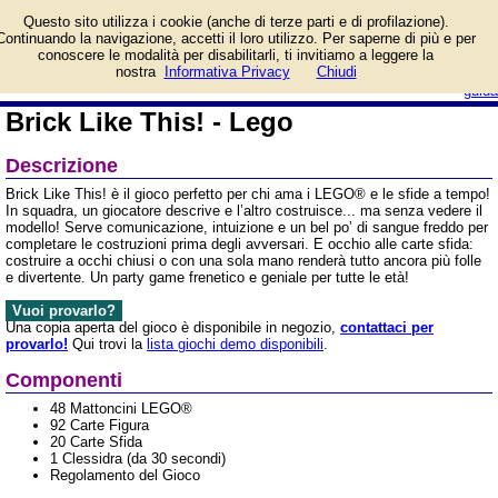
Informazioni su Brick Like
Questo sito utilizza i cookie (anche di terze parti e di profilazione).
This! - Lego e prezzo di
Continuando la navigazione, accetti il loro utilizzo. Per saperne di più e per
vendita. Prodotto da
conoscere le modalità per disabilitarli, ti invitiamo a leggere la
Asmodee Italia
login/registrati
nostra
Informativa Privacy
Chiudi
guida
Brick Like This! - Lego
Descrizione
Brick Like This! è il gioco perfetto per chi ama i LEGO® e le sfide a tempo!
In squadra, un giocatore descrive e l’altro costruisce... ma senza vedere il
modello! Serve comunicazione, intuizione e un bel po’ di sangue freddo per
completare le costruzioni prima degli avversari. E occhio alle carte sfida:
costruire a occhi chiusi o con una sola mano renderà tutto ancora più folle
e divertente. Un party game frenetico e geniale per tutte le età!
Vuoi provarlo?
Una copia aperta del gioco è disponibile in negozio,
contattaci per
provarlo!
Qui trovi la
lista giochi demo disponibili
.
Componenti
48 Mattoncini LEGO®
92 Carte Figura
20 Carte Sfida
1 Clessidra (da 30 secondi)
Regolamento del Gioco