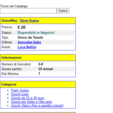
Trova nel Catalogo:
GameWay -
Dove Siamo
Prezzo:
€ 20
Status:
Disponibile in Negozio!
Tipo:
Gioco da Tavolo
Editore:
Asmodee Italia
Autori:
Luca Bellini
Informazioni
Numero di Giocatori:
2-8
Durata partita:
15 minuti
Età Minima:
7
Categorie
Party Game
Giochi Lego
Giochi da 15 a 30 euro
Giochi per Sette e Otto anni
Giochi Veloci (fino a quindici minuti)