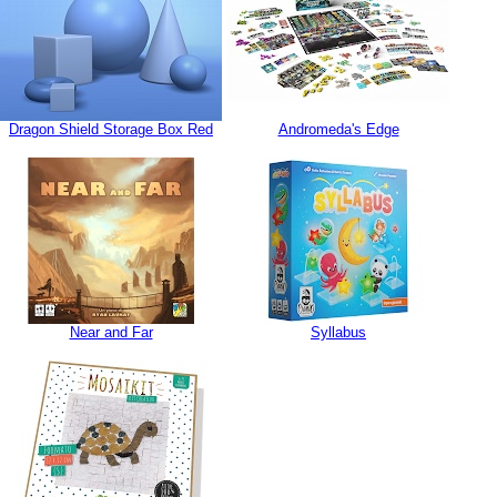
Dragon Shield Storage Box Red
Andromeda's Edge
Near and Far
Syllabus