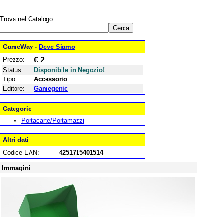
Trova nel Catalogo:
GameWay -
Dove Siamo
Prezzo:
€ 2
Status:
Disponibile in Negozio!
Tipo:
Accessorio
Editore:
Gamegenic
Categorie
Portacarte/Portamazzi
Altri dati
Codice EAN:
4251715401514
Immagini