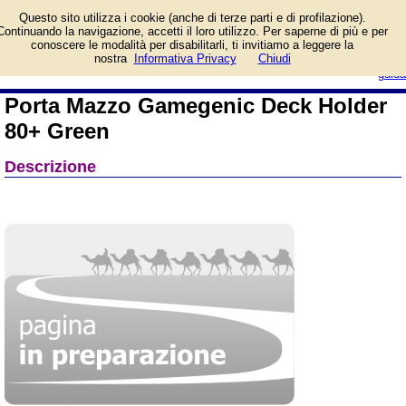
Informazioni su Porta
Questo sito utilizza i cookie (anche di terze parti e di profilazione).
Mazzo Gamegenic Deck
Continuando la navigazione, accetti il loro utilizzo. Per saperne di più e per
Holder 80+ Green e
conoscere le modalità per disabilitarli, ti invitiamo a leggere la
prezzo di vendita. Prodotto da
login/registrati
nostra
Informativa Privacy
Chiudi
Gamegenic
guida
Porta Mazzo Gamegenic Deck Holder
80+ Green
Descrizione