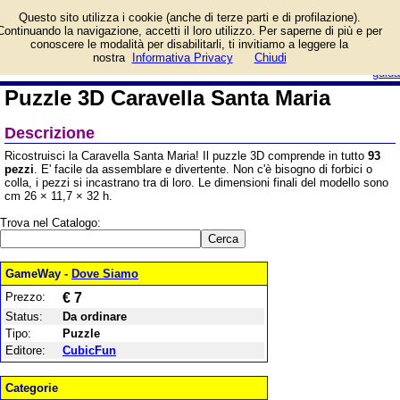
Informazioni su Puzzle 3D
Questo sito utilizza i cookie (anche di terze parti e di profilazione).
Caravella Santa Maria e
Continuando la navigazione, accetti il loro utilizzo. Per saperne di più e per
prezzo di vendita.
conoscere le modalità per disabilitarli, ti invitiamo a leggere la
Prodotto da CubicFun
login/registrati
nostra
Informativa Privacy
Chiudi
guida
Puzzle 3D Caravella Santa Maria
Descrizione
Ricostruisci la Caravella Santa Maria! Il puzzle 3D comprende in tutto
93
pezzi
. E' facile da assemblare e divertente. Non c'è bisogno di forbici o
colla, i pezzi si incastrano tra di loro. Le dimensioni finali del modello sono
cm 26 × 11,7 × 32 h.
Trova nel Catalogo:
GameWay -
Dove Siamo
Prezzo:
€ 7
Status:
Da ordinare
Tipo:
Puzzle
Editore:
CubicFun
Categorie