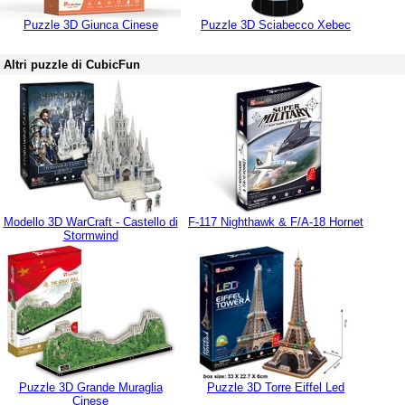
Puzzle 3D Giunca Cinese
Puzzle 3D Sciabecco Xebec
Altri puzzle di CubicFun
Modello 3D WarCraft - Castello di
F-117 Nighthawk & F/A-18 Hornet
Stormwind
Puzzle 3D Grande Muraglia
Puzzle 3D Torre Eiffel Led
Cinese