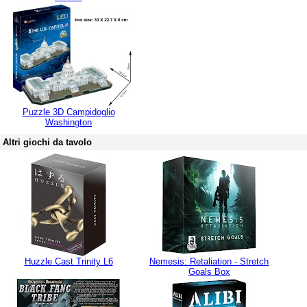
Puzzle 3D Campidoglio
Washington
Altri giochi da tavolo
Huzzle Cast Trinity L6
Nemesis: Retaliation - Stretch
Goals Box