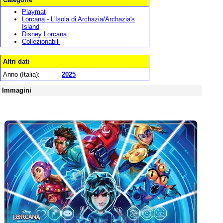
Playmat
Lorcana - L'Isola di Archazia/Archazia's
Island
Disney Lorcana
Collezionabili
Altri dati
Anno (Italia):
2025
Immagini