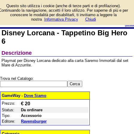
Informazioni su Disney
Questo sito utilizza i cookie (anche di terze parti e di profilazione).
Lorcana - Tappetino Big
Continuando la navigazione, accetti il loro utilizzo. Per saperne di più e per
Hero 6 e prezzo di
conoscere le modalità per disabilitarli, ti invitiamo a leggere la
vendita. Prodotto da Ravensburger
login/registrati
nostra
Informativa Privacy
Chiudi
guida
Disney Lorcana - Tappetino Big Hero
6
Descrizione
Playmat per Disney Lorcana dedicato alla carta Saremo Immortali dal set
Mare di Azzurrite.
Trova nel Catalogo:
GameWay -
Dove Siamo
Prezzo:
€ 20
Status:
Da ordinare
Tipo:
Accessorio
Editore:
Ravensburger
Categorie