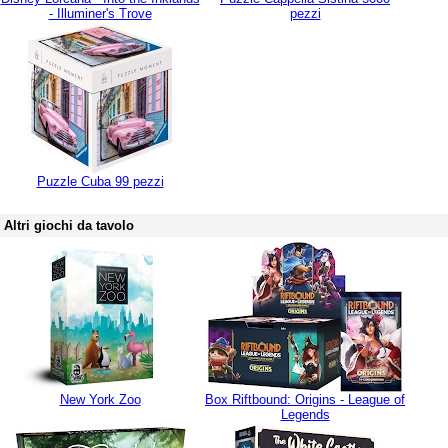
- Illuminer's Trove
pezzi
Puzzle Cuba 99 pezzi
Altri giochi da tavolo
New York Zoo
Box Riftbound: Origins - League of
Legends