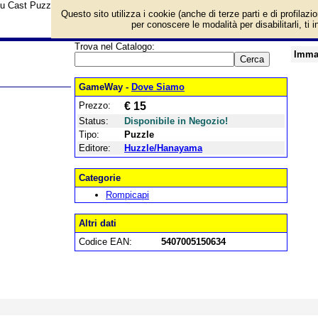
su Cast Puzzle Mobius L4 e prezzo di vendita. Prodotto da Huzzle/Hanayama
Questo sito utilizza i cookie (anche di terze parti e di profilazi
per conoscere le modalità per disabilitarli, ti 
Trova nel Catalogo:
Imma
GameWay -
Dove Siamo
Prezzo:
€ 15
Status:
Disponibile in Negozio!
Tipo:
Puzzle
Editore:
Huzzle/Hanayama
Categorie
Rompicapi
Altri dati
Codice EAN:
5407005150634