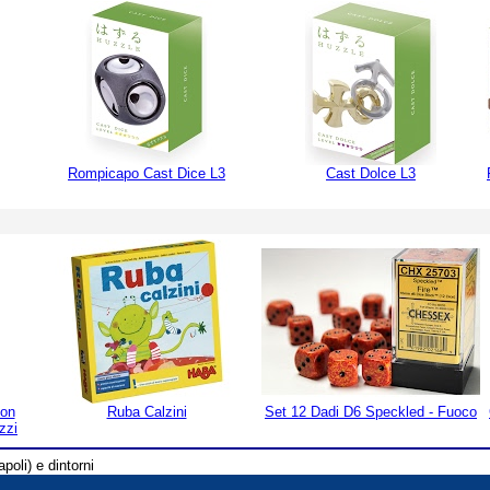
Rompicapo Cast Dice L3
Cast Dolce L3
con
Ruba Calzini
Set 12 Dadi D6 Speckled - Fuoco
zzi
poli) e dintorni