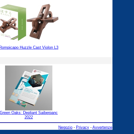
Rompicapo Huzzle Cast Violon L3
Green Oaks: Depliant Saiberpanc
2022
Negozio
-
Privacy
-
Avvertenze