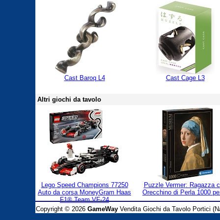
Cast Baroq L4
Cast Cage L3
Altri giochi da tavolo
Lego Speed Champions 77250
Puzzle Vermer: Ragazza 
Auto da corsa MoneyGram Haas
Orecchino di Perla 1000 pe
F1® Team VF-24
Copyright © 2026
GameWay
Vendita Giochi da Tavolo Portici (Na