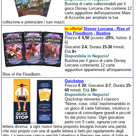
Bustina di carte collezionabili per il
gioco Disney Lorcana che contiene 12
carte aggiuntive dell'espansione Mare
di Azzurrite per ampliare la tua
collezione e potenziare i tuoi mazzi.
In offerta!
Disney Lorcana - Rise of
The Floodborn - Bustine
Prezzo
€ 4,50
(sconto
-25%
, listino: €
6)
Giocatori
2-6
; Durata
15-30
minuti;
Età
8+
Disponibile in Negozio!
Bustina per il gioco di carte Disney
Lorcana contenente 12 carte
aggiuntive appartenenti all'espansione
Rise of the Floodborn.
Quickstop
Prezzo
€ 20
; Giocatori
2-7
; Durata
15-
60
minuti; Età
10+
Disponibile in Negozio!
Quickstop reinventa il classico
“Nome, cose, città” trasformandolo in
un gioco di carte fulmineo, intuitivo e
capace di coinvolgere grandi e piccoli
fin dal primo turno. Ogni giocatore
parte con 5 carte, ognuna con una
lettera diversa: a ogni nuovo tema proposto bisogna trovare una parola
che inizi proprio con una di quelle lettera e farlo più rapidamente degli
altri. La tensione cresce perché l’obiettivo è liberarsi per primi di tutte le