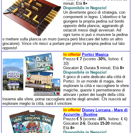
minuti; Età
8+
Disponibile in Negozio!
Un divertente gioco di strategia, con
componenti in legno. L'obiettivo è far
giungere la propria pedina sul bordo
opposto della plancia, aggirando gli
ostacoli messi dagli avversari. Ad
ogni turno si può o muovere la pedina
o mettere sulla plancia un muro (senza però bloccare del tutto un altro
giocatore). Vince chi riesci a portare per primo la propria pedina sul lato
opposto!
In offerta!
Portici Magica
Prezzo
€ 7
(sconto
-30%
, listino: €
10)
Giocatori
2
; Durata
5
minuti; Età
8+
Disponibile in Negozio!
Il gioco di carte dedicato alla città di
Portici. In un mondo di magia, devi
esplorare la città e raccogliere le sfere
magiche, queste ti permetteranno di
attivare i poteri dei luoghi della città.
Insieme alle sfere, potrai raccogliere anche degli amuleti. Chi riuscirà ad
esplorare meglio la città, sarà il vincitore.
In offerta!
Disney Lorcana - Mare di
Azzurrite - Bustine
Prezzo
€ 5
(sconto
-16%
, listino: € 6)
Giocatori
2-6
; Durata
15-20
minuti;
Età
8+
Disponibile in Negozio!