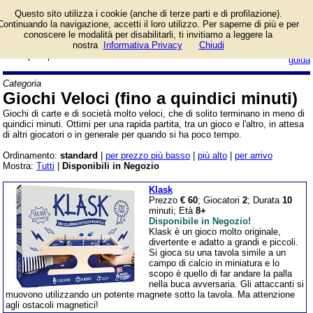
Giochi di carte e di
Questo sito utilizza i cookie (anche di terze parti e di profilazione).
società molto brevi, che
Continuando la navigazione, accetti il loro utilizzo. Per saperne di più e per
di solito finiscono in
conoscere le modalità per disabilitarli, ti invitiamo a leggere la
meno di quindici minuti. Ottimi per
nostra
Informativa Privacy
Chiudi
login/registrati
una rapida partita
guida
Categoria
Giochi Veloci (fino a quindici minuti)
Giochi di carte e di società molto veloci, che di solito terminano in meno di
quindici minuti. Ottimi per una rapida partita, tra un gioco e l'altro, in attesa
di altri giocatori o in generale per quando si ha poco tempo.
Ordinamento:
standard
|
per prezzo più basso
|
più alto
|
per arrivo
Mostra:
Tutti
|
Disponibili in Negozio
Klask
Prezzo
€ 60
; Giocatori
2
; Durata
10
minuti; Età
8+
Disponibile in Negozio!
Klask è un gioco molto originale,
divertente e adatto a grandi e piccoli.
Si gioca su una tavola simile a un
campo di calcio in miniatura e lo
scopo è quello di far andare la palla
nella buca avversaria. Gli attaccanti si
muovono utilizzando un potente magnete sotto la tavola. Ma attenzione
agli ostacoli magnetici!