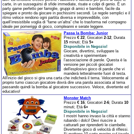
carte, in un susseguirsi di sfide immediate, risate e colpi di genio. È un
party game perfetto per famiglie, gruppi di amici e bambini, facile da
spiegare e pronto da giocare in pochissimi secondi. Le regole semplici e il
ritmo veloce rendono ogni partita diversa e imprevedibile, con
quell’irresistibile voglia di “farne un’altra” che lo trasforma nel compagno
ideale per pomeriggi di gioco, compleanni e serate leggere.
Passa la Bomba: Junior
Prezzo
€ 22
; Giocatori
2-12
; Durata
15
minuti; Età
5+
Disponibile in Negozio!
Giocare, divertirsi, sviluppare la
creatività e sperimentare
l’associazione di parole. Questa è la
versione per piccoli giocatori
dell'esplosivo gioco di parole che vi
manderà letteralmente fuori di testa.
All'inizio del gioco si gira una carta che indicherà il tema. Velocemente al
proprio turno ciascun giocatore dovrà dire una parola associata al tema
passando quindi la bomba al giocatore successivo. Veloce, divertente ed
educativo!
Monster Match
Prezzo
€ 16
; Giocatori
2-6
; Durata
10
minuti; Età
6+
Disponibile in Negozio!
I mostri hanno invaso la città e stanno
rubando i dolci! Devi riuscire a
catturarli per riprenderti le ciambelle.
Divertente gioco di velocità di riflessi.
Si mettono 10 carte mostro sul tavolo,