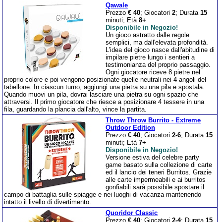
Qawale
Prezzo
€ 40
; Giocatori
2
; Durata
15
minuti; Età
8+
Disponibile in Negozio!
Un gioco astratto dalle regole
semplici, ma dall'elevata profondità.
L'idea del gioco nasce dall'abitudine di
impilare pietre lungo i sentieri a
testimonianza del proprio passaggio.
Ogni giocatore riceve 8 pietre nel
proprio colore e poi vengono posizionate quelle neutrali nei 4 angoli del
tabellone. In ciascun turno, aggiungi una pietra su una pila e spostala.
Quando muovi un pila, dovrai lasciare una pietra su ogni spazio che
attraversi. Il primo giocatore che riesce a posizionare 4 tessere in una
fila, guardando la plancia dall'alto, vince la partita.
Throw Throw Burrito - Extreme
Outdoor Edition
Prezzo
€ 40
; Giocatori
2-6
; Durata
15
minuti; Età
7+
Disponibile in Negozio!
Versione estiva del celebre party
game basato sulla collezione di carte
ed il lancio dei teneri Burritos. Grazie
alle carte impermeabili e ai burritos
gonfiabili sarà possibile spostare il
campo di battaglia sulle spiagge e nei luoghi di vacanza mantenendo
intatto il livello di divertimento.
Quoridor Classic
Prezzo
€ 40
; Giocatori
2-4
; Durata
15