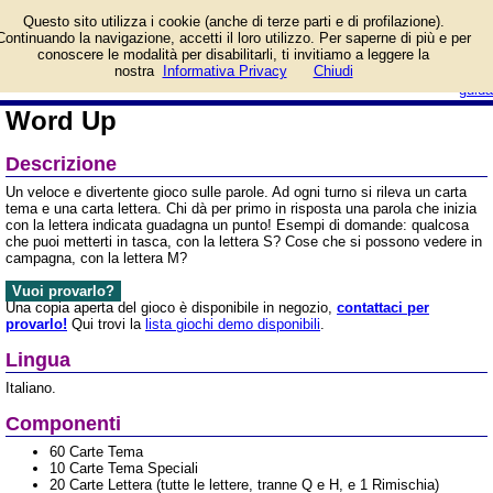
Informazioni su Word Up e
Questo sito utilizza i cookie (anche di terze parti e di profilazione).
prezzo di vendita.
Continuando la navigazione, accetti il loro utilizzo. Per saperne di più e per
Prodotto da dV Giochi -
conoscere le modalità per disabilitarli, ti invitiamo a leggere la
daVinci
login/registrati
nostra
Informativa Privacy
Chiudi
guida
Word Up
Descrizione
Un veloce e divertente gioco sulle parole. Ad ogni turno si rileva un carta
tema e una carta lettera. Chi dà per primo in risposta una parola che inizia
con la lettera indicata guadagna un punto! Esempi di domande: qualcosa
che puoi metterti in tasca, con la lettera S? Cose che si possono vedere in
campagna, con la lettera M?
Vuoi provarlo?
Una copia aperta del gioco è disponibile in negozio,
contattaci per
provarlo!
Qui trovi la
lista giochi demo disponibili
.
Lingua
Italiano.
Componenti
60 Carte Tema
10 Carte Tema Speciali
20 Carte Lettera (tutte le lettere, tranne Q e H, e 1 Rimischia)