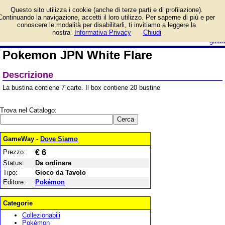
Informazioni su Pokemon
Questo sito utilizza i cookie (anche di terze parti e di profilazione).
JPN White Flare e prezzo
Continuando la navigazione, accetti il loro utilizzo. Per saperne di più e per
di vendita. Prodotto da
conoscere le modalità per disabilitarli, ti invitiamo a leggere la
Pokémon
login/registrati
nostra
Informativa Privacy
Chiudi
guida
Pokemon JPN White Flare
Descrizione
La bustina contiene 7 carte. Il box contiene 20 bustine
Trova nel Catalogo:
GameWay -
Dove Siamo
Prezzo:
€ 6
Status:
Da ordinare
Tipo:
Gioco da Tavolo
Editore:
Pokémon
Categorie
Collezionabili
Pokémon