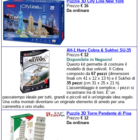
Puzzle 3D City Line New York
Prezzo
€ 16
Da ordinare
AH-1 Huey Cobra & Sukhoi SU-35
Prezzo
€ 12
Disponibile in Negozio!
Questo kit permette di costruire il
modello di due velivoli. Il Cobra
composto da
67 pezzi
(dimensioni
finali cm 41 x 12 x 13 h) e il Sukhoi di
35 pezzi
(cm 31 x 25 x 21 h).
L'assemblaggio è semplice, i pezzi si
incastrano tra di loro. E' un
passatempo ideale per tutti, grandi e piccoli ed è un'originale idea regalo.
Una volta montati diventano un originale elemento di arredo per una
cameretta o uno studio.
Puzzle 3D Torre Pendente di Pisa
Prezzo
€ 12
Da ordinare