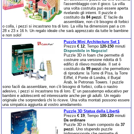
l'assemblaggio con il gioco. La villa
una volta costruita può essere aperta
rivelando gli interni. Il puzzle è
costituito da
84 pezzi
. E' facile da
assemblare, non c'è bisogno di forbici
o colla, i pezzi si incastrano tra di loro. La villa ha dimensioni pari a cm
28 x 23 x 16 h. Un regalo ideale che sarà apprezzato da tutte le bambine
e non solo!
Puzzle Mini Architecture Set 1
Prezzo
€ 12
; Tempo
120-150
minuti
Disponibile in Negozio!
Puzzle 3D in foam che permette di
costruire una versione ridotta di 5
edifici di rilievo mondiale. Il set è
costituito da
99 pezzi
che permettono
di riprodurre: la Torre di Pisa, la Torre
Eiffel, il Ponte di Londra, il Burjal
Arab, le Petronas Towers. I puzzle
sono facili da assemblare, non c'è bisogno di forbici, colla o nastro
adesivo, i pezzi si incastrano tra di loro. E' un passatempo educativo per
bambini e adolescenti ed interessante anche per gli adulti. Un regalo
originale che sorprenderà chi lo riceve. Una volta montati possono essere
una simpatica aggiunta al vostro arredamento.
Puzzle 3D Statua della Libertà
Prezzo
€ 19
; Tempo
100-120
minuti
Da ordinare
Puzzle 3D in foam composto da
37
pezzi
. Uno stupendo puzzle
tridimensionale che permette di