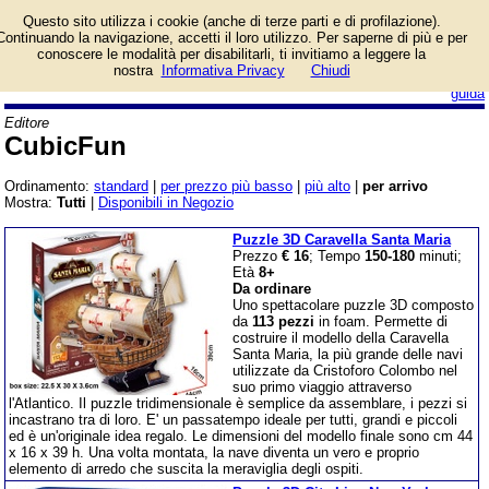
Catalogo prodotti
Questo sito utilizza i cookie (anche di terze parti e di profilazione).
CubicFun con
Continuando la navigazione, accetti il loro utilizzo. Per saperne di più e per
informazioni e prezzi.
conoscere le modalità per disabilitarli, ti invitiamo a leggere la
Puzzle 3D in vendita.
nostra
Informativa Privacy
Chiudi
login/registrati
guida
Editore
CubicFun
Ordinamento:
standard
|
per prezzo più basso
|
più alto
|
per arrivo
Mostra:
Tutti
|
Disponibili in Negozio
Puzzle 3D Caravella Santa Maria
Prezzo
€ 16
; Tempo
150-180
minuti;
Età
8+
Da ordinare
Uno spettacolare puzzle 3D composto
da
113 pezzi
in foam. Permette di
costruire il modello della Caravella
Santa Maria, la più grande delle navi
utilizzate da Cristoforo Colombo nel
suo primo viaggio attraverso
l'Atlantico. Il puzzle tridimensionale è semplice da assemblare, i pezzi si
incastrano tra di loro. E' un passatempo ideale per tutti, grandi e piccoli
ed è un'originale idea regalo. Le dimensioni del modello finale sono cm 44
x 16 x 39 h. Una volta montata, la nave diventa un vero e proprio
elemento di arredo che suscita la meraviglia degli ospiti.