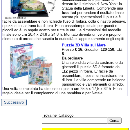
ricostruire il simbolo di New York: la
Statua della Libertà. Comprende una
luce led
per rendere il risultato finale
ancora più spettacolare! Il puzzle è
facile da assemblare e non richiede l'uso di forbici, colla o nastro adesivo,
i pezzi si incastrano tra di loro. E' un passatempo ideale per grandi e
piccoli ed è un regalo adatto per tutte le età. Le dimensioni del modello
finale sono cm 20,4 x 24,8 x 24,8 h. Montato diventa un vero e proprio
elemento di arredo che suscita la curiosità e l'apprezzamento degli ospiti.
Puzzle 3D Villa sul Mare
Prezzo
€ 16
; Giocatori
120-150
; Età
8+
Da ordinare
Una splendida villa da costruire e da
giocarci! Il puzzle 3D è formato da
112 pezzi
in foam. E' facile da
assemblare, i pezzi si incastrano tra
di loro. La villa comprende un balcone
panoramico e vari elementi di arredo.
Una volta completata ha dimensioni pari a cm 25,5 x 17,5 x 32 h. E' un
regalo ideale per il compleanno di una bambina o per Natale.
Successivo
Trova nel Catalogo: