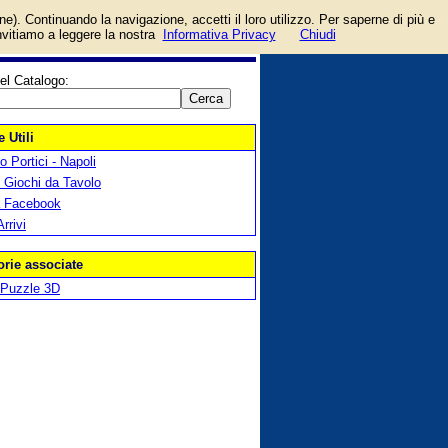
login/registrati
one). Continuando la navigazione, accetti il loro utilizzo. Per saperne di più e
guida
invitiamo a leggere la nostra
Informativa Privacy
Chiudi
el Catalogo:
 Utili
 Portici - Napoli
 Giochi da Tavolo
a Facebook
Arrivi
orie associate
Puzzle 3D