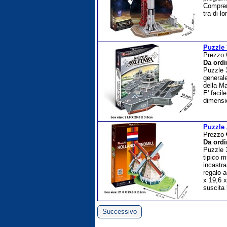
Compre
tra di l
Puzzle 
Prezzo
Da ordi
Puzzle 
generale
della M
E' facil
dimensi
Puzzle 
Prezzo
Da ordi
Puzzle 
tipico m
incastra
regalo a
x 19,6 x
suscita 
Successivo