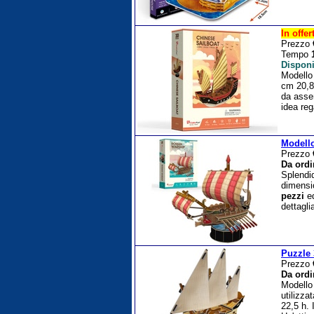
In offer
Prezzo
Tempo
Disponi
Modello 
cm 20,8 
da asse
idea reg
Modell
Prezzo
Da ordi
Splendi
dimensio
pezzi
ed
dettagli
Puzzle
Prezzo
Da ordi
Modello
utilizza
22,5 h. 