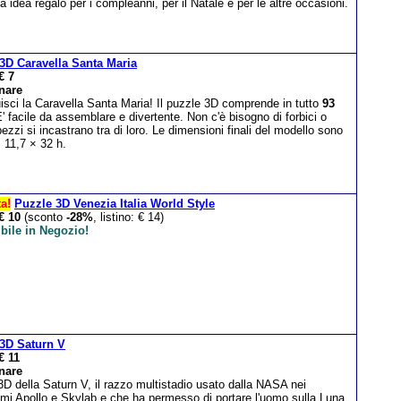
a idea regalo per i compleanni, per il Natale e per le altre occasioni.
3D Caravella Santa Maria
€ 7
nare
isci la Caravella Santa Maria! Il puzzle 3D comprende in tutto
93
E' facile da assemblare e divertente. Non c'è bisogno di forbici o
 pezzi si incastrano tra di loro. Le dimensioni finali del modello sono
 11,7 × 32 h.
ta!
Puzzle 3D Venezia Italia World Style
€ 10
(sconto
-28%
, listino: € 14)
bile in Negozio!
3D Saturn V
€ 11
nare
D della Saturn V, il razzo multistadio usato dalla NASA nei
mi Apollo e Skylab e che ha permesso di portare l'uomo sulla Luna.