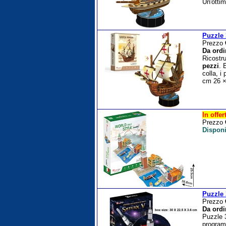
Un'ottim
Puzzle 
Prezzo
Da ordi
Ricostru
pezzi
. 
colla, i
cm 26 ×
In offer
Prezzo
Disponi
Puzzle 
Prezzo
Da ordi
Puzzle 3
program