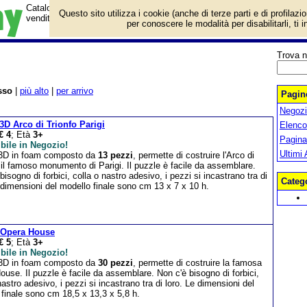
Catalogo prodotti CubicFun con informazioni e prezzi. Puzzle 3D in
Questo sito utilizza i cookie (anche di terze parti e di profilazi
vendita.
per conoscere le modalità per disabilitarli, ti 
Trova n
sso
|
più alto
|
per arrivo
Pagine
Negozio
3D Arco di Trionfo Parigi
Elenco
€ 4
; Età
3+
Pagin
bile in Negozio!
Ultimi 
3D in foam composto da
13 pezzi
, permette di costruire l'Arco di
 il famoso monumento di Parigi. Il puzzle è facile da assemblare.
bisogno di forbici, colla o nastro adesivo, i pezzi si incastrano tra di
Categ
 dimensioni del modello finale sono cm 13 x 7 x 10 h.
 Opera House
€ 5
; Età
3+
bile in Negozio!
3D in foam composto da
30 pezzi
, permette di costruire la famosa
use. Il puzzle è facile da assemblare. Non c'è bisogno di forbici,
nastro adesivo, i pezzi si incastrano tra di loro. Le dimensioni del
finale sono cm 18,5 x 13,3 x 5,8 h.