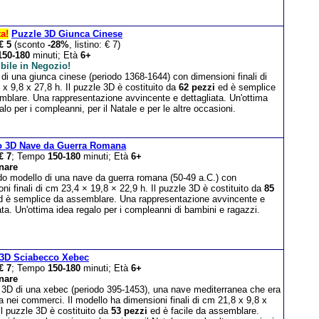
ta!
Puzzle 3D Giunca Cinese
€ 5
(sconto
-28%
, listino: € 7)
150-180
minuti; Età
6+
bile in Negozio!
di una giunca cinese (periodo 1368-1644) con dimensioni finali di
x 9,8 x 27,8 h. Il puzzle 3D è costituito da
62 pezzi
ed è semplice
mblare. Una rappresentazione avvincente e dettagliata. Un'ottima
alo per i compleanni, per il Natale e per le altre occasioni.
o 3D Nave da Guerra Romana
€ 7
; Tempo
150-180
minuti; Età
6+
nare
do modello di una nave da guerra romana (50-49 a.C.) con
ni finali di cm 23,4 × 19,8 × 22,9 h. Il puzzle 3D è costituito da
85
 è semplice da assemblare. Una rappresentazione avvincente e
ata. Un'ottima idea regalo per i compleanni di bambini e ragazzi.
 3D Sciabecco Xebec
€ 7
; Tempo
150-180
minuti; Età
6+
nare
 3D di una xebec (periodo 395-1453), una nave mediterranea che era
ta nei commerci. Il modello ha dimensioni finali di cm 21,8 x 9,8 x
Il puzzle 3D è costituito da
53 pezzi
ed è facile da assemblare.