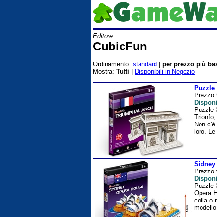
Editore
CubicFun
Ordinamento:
standard
|
per prezzo più ba
Mostra:
Tutti
|
Disponibili in Negozio
Puzzle 
Prezzo
Disponi
Puzzle 
Trionfo,
Non c'è 
loro. Le
Sidney
Prezzo
Disponi
Puzzle 
Opera Ho
colla o 
modello 