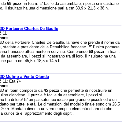
nde
68 pezzi
in foam. E' facile da assemblare, i pezzi si incastrano
oro. Il risultato ha una dimensione pari a cm 33,9 x 21,3 x 38 h.
3D Portaerei Charles De Gaulle
€ 11
nare
3D della Portaerei Charles De Gaulle, la nave che prende il nome dal
, statista e presidente della Repubblica francese. E' l'unica portaerei
arina francese attualmente in servizio. Comprende
60 pezzi
in foam.
e da assemblare, i pezzi si incastrano tra di loro. Il risultato ha una
one pari a cm 45,5 x 18,5 x 14,5 h.
3D Mulino a Vento Olanda
€ 11
; Età
7+
nare
3D in foam composto da
45 pezzi
che permette di ricostruire un
ulino olandese. Il puzzle è facile da assemblare, i pezzi si
no tra di loro! E' un passatempo ideale per grandi e piccoli ed è un
datto per tutte le età. Le dimensioni del modello finale sono cm 26,5
 20 h. Montato diventa un vero e proprio elemento di arredo che
la curiosità e l'apprezzamento degli ospiti.