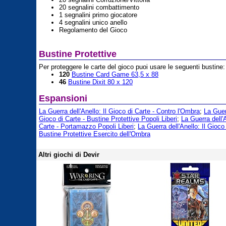
20 segnalini combattimento
1 segnalini primo giocatore
4 segnalini unico anello
Regolamento del Gioco
Bustine Protettive
Per proteggere le carte del gioco puoi usare le seguenti bustine:
120
Bustine Card Game 63,5 x 88
46
Bustine Dixit 80 x 120
Espansioni
La Guerra dell'Anello: Il Gioco di Carte - Contro l'Ombra
;
La Guerr
Gioco di Carte - Bustine Protettive Popoli Liberi
;
La Guerra dell'A
Carte - Portamazzo Popoli Liberi
;
La Guerra dell'Anello: Il Gioco 
Bustine Protettive Esercito dell'Ombra
Altri giochi di Devir