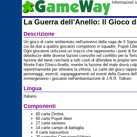
Informazioni s
La Guerra dell'Anello: Il Gioco d
Descrizione
Un gioco di carte ambientato nell'universo della saga de Il Signor
cui da due a quattro giocatori competono in squadre: Popoli Libe
Ogni giocatore utilizzerà un mazzo che rappresenta i punti di for
debolezze delle diverse fazioni coinvolte nel conflitto per la Ter
fazione del bene cercherà a tutti costi di difendere le proprie terr
Monte Fato l'Unico Anello, mentre la fazione del male dovrà colp
repentinamente per ottenere la vittoria. Le carte del gioco rappr
personaggi, eserciti, equipaggiamenti ed eventi della Guerra dell
immergeranno i giocatori nell'ambientazione di J.R.R. Tolkien.
Lingua
Italiano.
Componenti
60 carte Ombra
60 carte Popoli liberi
27 carte sentiero
14 carte campo di battaglia
4 carte riassuntive
20 segnalini Corruzione/Vittoria