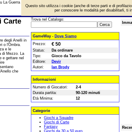
u La Guerra dell'Anello: Il Gioco di Carte e prezzo di vendita. Prodotto da Dev
Questo sito utilizza i cookie (anche di terze parti e di profilazi
per conoscere le modalità per disabilitarli, ti 
i Carte
Trova nel Catalogo:
Imma
GameWay -
Dove Siamo
e degli Anelli in
Prezzo:
€ 50
ri o l'Ombra.
za e le
Status:
Da ordinare
ra di Mezzo. La
Tipo:
Gioco da Tavolo
e e gettare nel
Editore:
Devir
ire
esentano
Autori:
Ian Brody
'Anello che
Informazioni
Numero di Giocatori:
2-4
Durata partita:
90-120 minuti
Età Minima:
12
Categorie
Giochi a Squadre
Giochi di Carte
Fantasy
Recen
Giochi da 30 a 50 euro