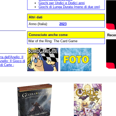
Giochi per Undici e Dodici anni
Giochi di Lunga Durata (meno di due ore)
Altri dati
Anno (Italia):
2023
Conosciuto anche come
Recen
War of the Ring: The Card Game
a dell'Anello: Il
nello: Il Gioco di
di Carte -