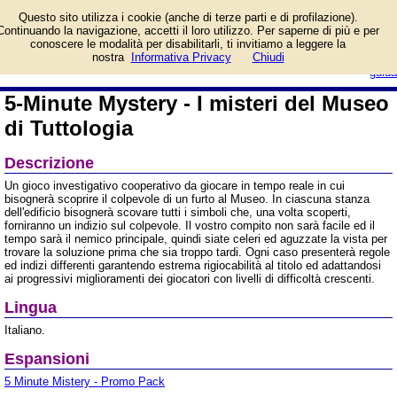
Informazioni su 5-Minute
Questo sito utilizza i cookie (anche di terze parti e di profilazione).
Mystery - I misteri del
Continuando la navigazione, accetti il loro utilizzo. Per saperne di più e per
Museo di Tuttologia e
conoscere le modalità per disabilitarli, ti invitiamo a leggere la
prezzo di vendita. Prodotto da dV
login/registrati
nostra
Informativa Privacy
Chiudi
Giochi - daVinci
guida
5-Minute Mystery - I misteri del Museo
di Tuttologia
Descrizione
Un gioco investigativo cooperativo da giocare in tempo reale in cui
bisognerà scoprire il colpevole di un furto al Museo. In ciascuna stanza
dell'edificio bisognerà scovare tutti i simboli che, una volta scoperti,
forniranno un indizio sul colpevole. Il vostro compito non sarà facile ed il
tempo sarà il nemico principale, quindi siate celeri ed aguzzate la vista per
trovare la soluzione prima che sia troppo tardi. Ogni caso presenterà regole
ed indizi differenti garantendo estrema rigiocabilità al titolo ed adattandosi
ai progressivi miglioramenti dei giocatori con livelli di difficoltà crescenti.
Lingua
Italiano.
Espansioni
5 Minute Mistery - Promo Pack