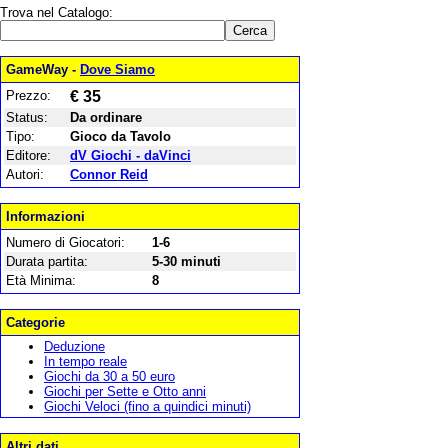
Trova nel Catalogo:
GameWay -
Dove Siamo
Prezzo:
€ 35
Status:
Da ordinare
Tipo:
Gioco da Tavolo
Editore:
dV Giochi - daVinci
Autori:
Connor Reid
Informazioni
Numero di Giocatori:
1-6
Durata partita:
5-30 minuti
Età Minima:
8
Categorie
Deduzione
In tempo reale
Giochi da 30 a 50 euro
Giochi per Sette e Otto anni
Giochi Veloci (fino a quindici minuti)
Altri dati