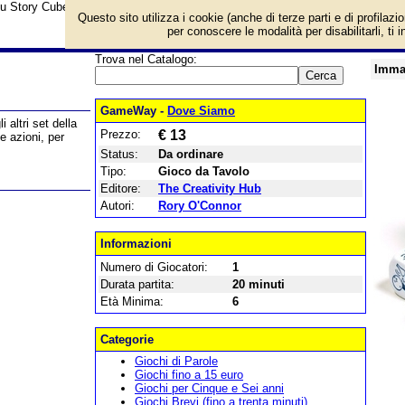
su Story Cubes: Actions e prezzo di vendita. Prodotto da The Creativity Hub
Questo sito utilizza i cookie (anche di terze parti e di profilazi
per conoscere le modalità per disabilitarli, ti 
Trova nel Catalogo:
Imma
GameWay -
Dove Siamo
altri set della
Prezzo:
€ 13
e azioni, per
Status:
Da ordinare
Tipo:
Gioco da Tavolo
Editore:
The Creativity Hub
Autori:
Rory O'Connor
Informazioni
Numero di Giocatori:
1
Durata partita:
20 minuti
Età Minima:
6
Categorie
Giochi di Parole
Giochi fino a 15 euro
Giochi per Cinque e Sei anni
Giochi Brevi (fino a trenta minuti)