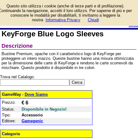
Informazioni su KeyForge
Questo sito utilizza i cookie (anche di terze parti e di profilazione).
Blue Logo Sleeves e
Continuando la navigazione, accetti il loro utilizzo. Per saperne di più e per
prezzo di vendita.
conoscere le modalità per disabilitarli, ti invitiamo a leggere la
Prodotto da Gamegenic
login/registrati
nostra
Informativa Privacy
Chiudi
guida
KeyForge Blue Logo Sleeves
Descrizione
Bustine Premium, opache con il caratteristico logo di KeyForge per
proteggere un intero mazzo. Queste bustine hanno una misura ottimizzata
per la dimensione delle carte di KeyForge e rendono le carte scorrevoli da
mischiare. Questo prodotto è disponibile in tre colori.
Trova nel Catalogo:
GameWay -
Dove Siamo
Prezzo:
€ 6
Status:
Disponibile in Negozio!
Tipo:
Accessorio
Editore:
Gamegenic
Categorie