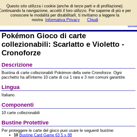
Informazioni su Pokémon
Questo sito utilizza i cookie (anche di terze parti e di profilazione).
Gioco di carte
Continuando la navigazione, accetti il loro utilizzo. Per saperne di più e per
collezionabili: Scarlatto e
conoscere le modalità per disabilitarli, ti invitiamo a leggere la
Violetto - Cronoforze e prezzo di
login/registrati
nostra
Informativa Privacy
Chiudi
vendita. Prodotto da Pokémon
guida
Pokémon Gioco di carte
collezionabili: Scarlatto e Violetto -
Cronoforze
Descrizione
Bustina di carte collezionabili Pokémon della serie Cronoforze. Ogni
pacchetto ha all'interno 10 carte di cui 1 rara e 3 non comuni garantite.
Lingua
Italiano.
Componenti
10 carte collezionabili
Bustine Protettive
Per proteggere le carte del gioco puoi usare le seguenti bustine:
10
Bustine Card Game 63,5 x 88