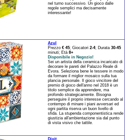
nel turno successivo. Un gioco dalle
regole semplici ma decisamente
interessante!
Azul
Prezzo
€ 45
; Giocatori
2-4
; Durata
30-45
minuti; Età
8+
Disponibile in Negozio!
Sei un artista della ceramica incaricato di
decorare le pareti del Palazzo Reale di
Evora. Seleziona bene le tessere in modo
da formare il miglior mosaico sulla tua
plancia personale. Il gioco vincitore del
premio di gioco dell'anno nel 2018 è un
titolo semplice da apprendere, ma
profondo strategicamente. Bisogna
perseguire il proprio interesse cercando al
contempo di minare i piani avversari ed
ogni partita riserva un buon livello di
sfida. La stupenda componentistica rende
giustizia all'ambientazione sia dal punto
di vista visivo che tattile.
Dixit