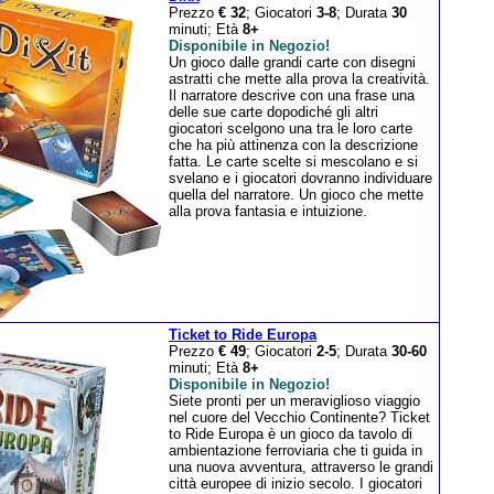
Prezzo
€ 32
; Giocatori
3-8
; Durata
30
minuti; Età
8+
Disponibile in Negozio!
Un gioco dalle grandi carte con disegni
astratti che mette alla prova la creatività.
Il narratore descrive con una frase una
delle sue carte dopodiché gli altri
giocatori scelgono una tra le loro carte
che ha più attinenza con la descrizione
fatta. Le carte scelte si mescolano e si
svelano e i giocatori dovranno individuare
quella del narratore. Un gioco che mette
alla prova fantasia e intuizione.
Ticket to Ride Europa
Prezzo
€ 49
; Giocatori
2-5
; Durata
30-60
minuti; Età
8+
Disponibile in Negozio!
Siete pronti per un meraviglioso viaggio
nel cuore del Vecchio Continente? Ticket
to Ride Europa è un gioco da tavolo di
ambientazione ferroviaria che ti guida in
una nuova avventura, attraverso le grandi
città europee di inizio secolo. I giocatori