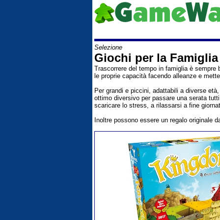
Selezione
Giochi per la Famiglia
Trascorrere del tempo in famiglia è sempre b
le proprie capacità facendo alleanze e mett
Per grandi e piccini, adattabili a diverse età
ottimo diversivo per passare una serata tutti
scaricare lo stress, a rilassarsi a fine giorn
Inoltre possono essere un regalo originale da