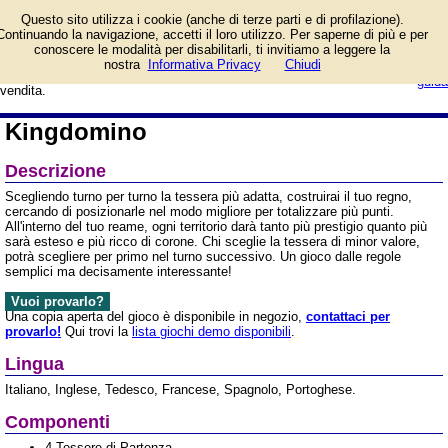
Espandi il tuo regno,
Questo sito utilizza i cookie (anche di terze parti e di profilazione).
piazzando le tessere nel
Continuando la navigazione, accetti il loro utilizzo. Per saperne di più e per
modo migliore, creando
conoscere le modalità per disabilitarli, ti invitiamo a leggere la
territori estesi e con un buon numero
login/registrati
nostra
Informativa Privacy
Chiudi
di corone. Informazioni e prezzo di
guida
vendita.
Kingdomino
Descrizione
Scegliendo turno per turno la tessera più adatta, costruirai il tuo regno,
cercando di posizionarle nel modo migliore per totalizzare più punti.
All'interno del tuo reame, ogni territorio darà tanto più prestigio quanto più
sarà esteso e più ricco di corone. Chi sceglie la tessera di minor valore,
potrà scegliere per primo nel turno successivo. Un gioco dalle regole
semplici ma decisamente interessante!
Vuoi provarlo?
Una copia aperta del gioco è disponibile in negozio,
contattaci per
provarlo!
Qui trovi la
lista giochi demo disponibili
.
Lingua
Italiano, Inglese, Tedesco, Francese, Spagnolo, Portoghese.
Componenti
4 Tessere di Partenza