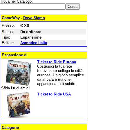
Trova nel Catalogo:
GameWay -
Dove Siamo
Prezzo:
€ 30
Status:
Da ordinare
Tipo:
Espansione
Editore:
Asmodee Italia
Espansione di
Ticket to Ride Europa
Costruisci la tua rete
ferroviaria e collega le città
europee! Un gioco semplice
da imparare ma che
appassiona tutti subito.
Sfida i tuoi amici!
Ticket to Ride USA
Categorie