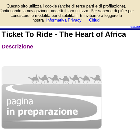
Informazioni su Ticket To
Questo sito utilizza i cookie (anche di terze parti e di profilazione).
Ride - The Heart of Africa
Continuando la navigazione, accetti il loro utilizzo. Per saperne di più e per
e prezzo di vendita.
conoscere le modalità per disabilitarli, ti invitiamo a leggere la
Prodotto da Asmodee Italia
login/registrati
nostra
Informativa Privacy
Chiudi
guida
Ticket To Ride - The Heart of Africa
Descrizione