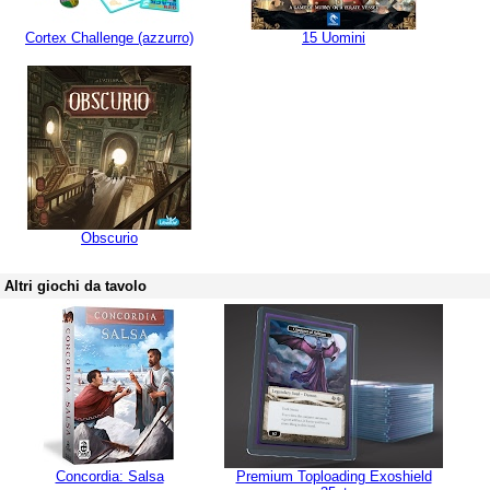
Cortex Challenge (azzurro)
15 Uomini
Obscurio
Altri giochi da tavolo
Concordia: Salsa
Premium Toploading Exoshield